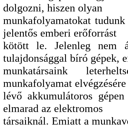
dolgozni, hiszen olyan
munkafolyamatokat tudunk á
jelentős emberi erőforrást
kötött le. Jelenleg nem á
tulajdonsággal bíró gépek, e
munkatársaink leterh
munkafolyamat elvégzésére
lévő akkumulátoros gépen 
elmarad az elektromos
társaiknál. Emiatt a munka