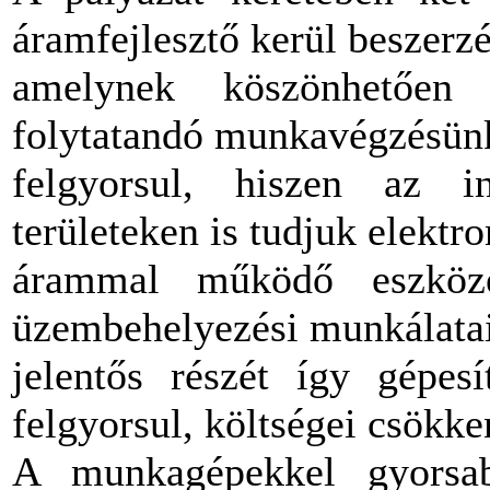
áramfejlesztő kerül beszerzé
amelynek köszönhetően 
folytatandó munkavégzésün
felgyorsul, hiszen az in
területeken is tudjuk elektr
árammal működő eszközei
üzembehelyezési munkálata
jelentős részét így gépesí
felgyorsul, költségei csökke
A munkagépekkel gyorsa