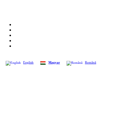
English
Magyar
Română